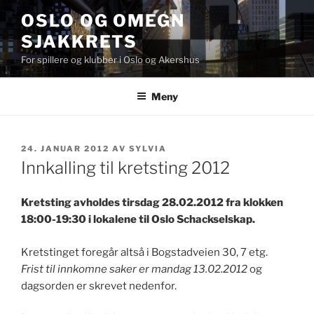
Gå
OSLO OG OMEGN
til
SJAKKRETS
innhold
For spillere og klubber i Oslo og Akershus
Meny
PUBLISERT
24. JANUAR 2012
AV
SYLVIA
Innkalling til kretsting 2012
Kretsting avholdes tirsdag 28.02.2012 fra klokken
18:00-19:30 i lokalene til Oslo Schackselskap.
Kretstinget foregår altså i Bogstadveien 30, 7 etg.
Frist til innkomne saker er mandag 13.02.2012
og
dagsorden er skrevet nedenfor.