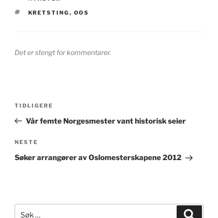
STIKKORD
KRETSTING
,
OOS
Det er stengt for kommentarer.
Innleggsnavigasjon
Forrige
TIDLIGERE
innlegg
Vår femte Norgesmester vant historisk seier
Neste
NESTE
innlegg
Søker arrangører av Oslomesterskapene 2012
Søk
Søk