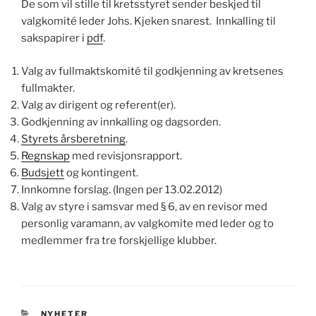
De som vil stille til kretsstyret sender beskjed til
valgkomité leder Johs. Kjeken snarest. Innkalling til
sakspapirer i
pdf
.
Valg av fullmaktskomité til godkjenning av kretsenes
fullmakter.
Valg av dirigent og referent(er).
Godkjenning av innkalling og dagsorden.
Styrets årsberetning
.
Regnskap
med revisjonsrapport.
Budsjett
og kontingent.
Innkomne forslag. (Ingen per 13.02.2012)
Valg av styre i samsvar med § 6, av en revisor med
personlig varamann, av valgkomite med leder og to
medlemmer fra tre forskjellige klubber.
KATEGORIER
NYHETER