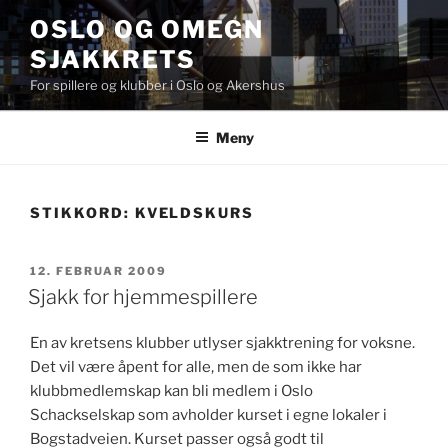
Gå
OSLO OG OMEGN
til
SJAKKRETS
innhold
For spillere og klubber i Oslo og Akershus
Meny
STIKKORD:
KVELDSKURS
PUBLISERT
12. FEBRUAR 2009
Sjakk for hjemmespillere
En av kretsens klubber utlyser sjakktrening for voksne.
Det vil være åpent for alle, men de som ikke har
klubbmedlemskap kan bli medlem i Oslo
Schackselskap som avholder kurset i egne lokaler i
Bogstadveien. Kurset passer også godt til