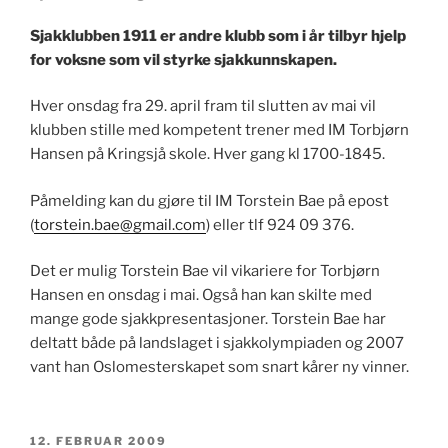
Sjakklubben 1911 er andre klubb som i år tilbyr hjelp
for voksne som vil styrke sjakkunnskapen.
Hver onsdag fra 29. april fram til slutten av mai vil
klubben stille med kompetent trener med IM Torbjørn
Hansen på Kringsjå skole. Hver gang kl 1700-1845.
Påmelding kan du gjøre til IM Torstein Bae på epost
(
torstein.bae@gmail.com
) eller tlf 924 09 376.
Det er mulig Torstein Bae vil vikariere for Torbjørn
Hansen en onsdag i mai. Også han kan skilte med
mange gode sjakkpresentasjoner. Torstein Bae har
deltatt både på landslaget i sjakkolympiaden og 2007
vant han Oslomesterskapet som snart kårer ny vinner.
PUBLISERT
12. FEBRUAR 2009