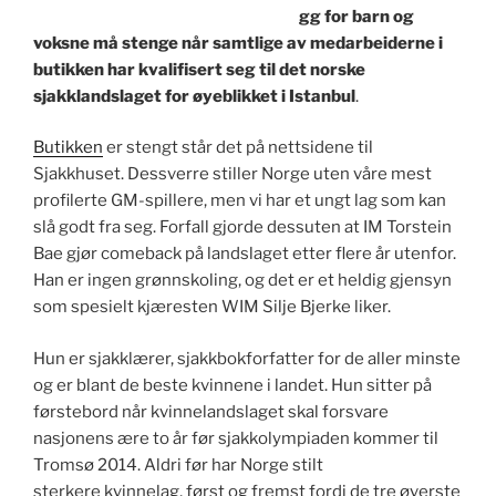
gg for barn og
voksne må stenge når samtlige av medarbeiderne i
butikken har kvalifisert seg til det norske
sjakklandslaget for øyeblikket i Istanbul
.
Butikken
er stengt står det på nettsidene til
Sjakkhuset. Dessverre stiller Norge uten våre mest
profilerte GM-spillere, men vi har et ungt lag som kan
slå godt fra seg. Forfall gjorde dessuten at IM Torstein
Bae gjør comeback på landslaget etter flere år utenfor.
Han er ingen grønnskoling, og det er et heldig gjensyn
som spesielt kjæresten WIM Silje Bjerke liker.
Hun er sjakklærer, sjakkbokforfatter for de aller minste
og er blant de beste kvinnene i landet. Hun sitter på
førstebord når kvinnelandslaget skal forsvare
nasjonens ære to år før sjakkolympiaden kommer til
Tromsø 2014. Aldri før har Norge stilt
sterkere kvinnelag, først og fremst fordi de tre øverste