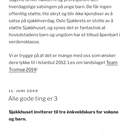
hverdagslige satsingen på unge barn. De får ingen
offentlig støtte, lite skryt og blir ikke kjendiser av å
satse på sjakkhverdag. Oslo Sjakkrets er stolte av å
støtte Sjakkhuset, og synes det er fantastisk at
hovedstadens barn og ungdom har et tilbud åpenbart i
verdensklasse.
Vi er trygge på at det er mange med oss som ønsker
dere lykke til i Istanbul 2012. Les om landslaget
Team
Tromsø 2014
!
PUBLISERT
11. JUNI 2009
Alle gode ting er 3
Sjakkhuset inviterer til tre énkveldskurs for voksne
og barn.