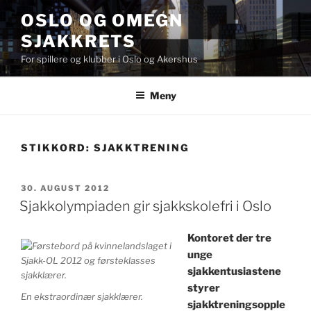
Gå
OSLO OG OMEGN
til
SJAKKRETS
innhold
For spillere og klubber i Oslo og Akershus
Meny
STIKKORD:
SJAKKTRENING
PUBLISERT
30. AUGUST 2012
Sjakkolympiaden gir sjakkskolefri i Oslo
Kontoret der tre
unge
sjakkentusiastene
styrer
En ekstraordinær sjakklærer.
sjakktreningsopple