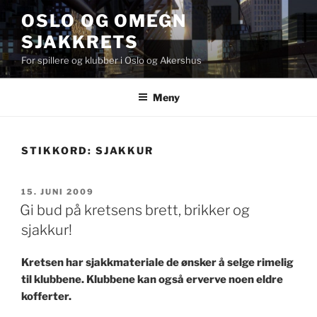
Gå
OSLO OG OMEGN
til
SJAKKRETS
innhold
For spillere og klubber i Oslo og Akershus
Meny
STIKKORD:
SJAKKUR
PUBLISERT
15. JUNI 2009
Gi bud på kretsens brett, brikker og
sjakkur!
Kretsen har sjakkmateriale de ønsker å selge rimelig
til klubbene. Klubbene kan også erverve noen eldre
kofferter.