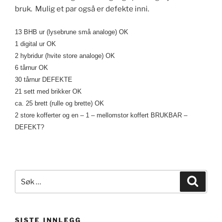
bruk. Mulig et par også er defekte inni.
13 BHB ur (lysebrune små analoge) OK
1 digital ur OK
2 hybridur (hvite store analoge) OK
6 tårnur OK
30 tårnur DEFEKTE
21 sett med brikker OK
ca. 25 brett (rulle og brette) OK
2 store kofferter og en – 1 – mellomstor koffert BRUKBAR –
DEFEKT?
Søk
Søk
etter:
SISTE INNLEGG