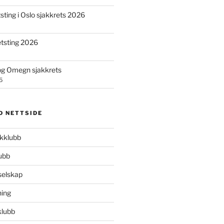
tsting i Oslo sjakkrets 2026
retsting 2026
og Omegn sjakkrets
5
D NETTSIDE
kklubb
ubb
elskap
ning
klubb