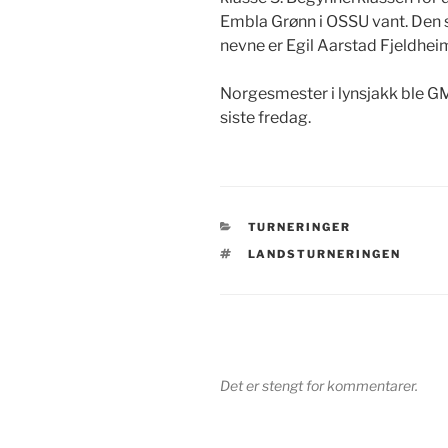
Embla Grønn i OSSU vant. Den 
nevne er Egil Aarstad Fjeldheim
Norgesmester i lynsjakk ble 
siste fredag.
KATEGORIER
TURNERINGER
STIKKORD
LANDSTURNERINGEN
Det er stengt for kommentarer.