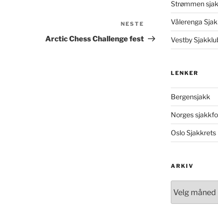
Strømmen sjak
Vålerenga Sjak
NESTE
Neste
innlegg
Arctic Chess Challenge fest
Vestby Sjakklu
LENKER
Bergensjakk
Norges sjakkf
Oslo Sjakkret
ARKIV
Arkiv