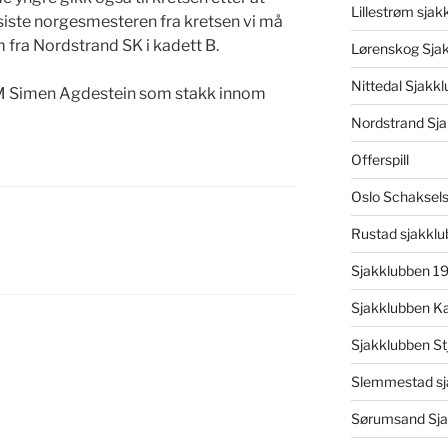
Lillestrøm sjak
siste norgesmesteren fra kretsen vi må
 fra Nordstrand SK i kadett B.
Lørenskog Sja
Nittedal Sjakk
GM Simen Agdestein som stakk innom
Nordstrand Sja
Offerspill
Oslo Schaksel
Rustad sjakklu
Sjakklubben 1
Sjakklubben K
Sjakklubben St
Slemmestad sj
Sørumsand Sja