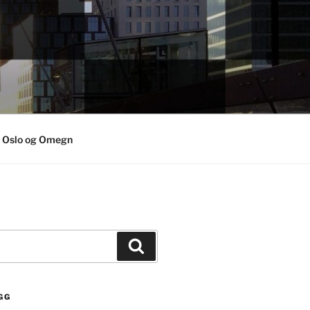
i Oslo og Omegn
Søk
GG