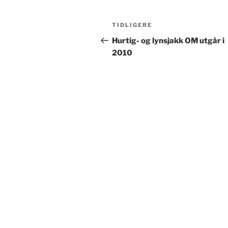
Innleggsnavigasjon
Forrige
TIDLIGERE
innlegg
Hurtig- og lynsjakk OM utgår i
2010