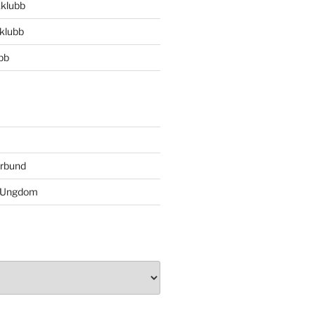
klubb
klubb
bb
orbund
s Ungdom