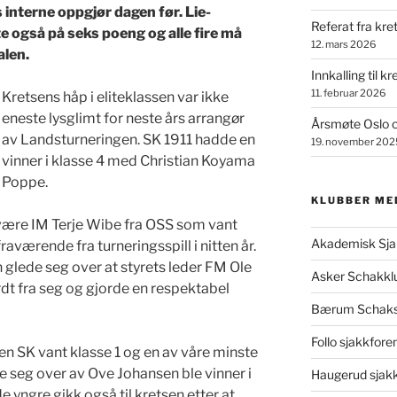
interne oppgjør dagen før. Lie-
Referat fra kre
e også på seks poeng og alle fire må
12. mars 2026
alen.
Innkalling til k
11. februar 2026
Kretsens håp i eliteklassen var ikke
eneste lysglimt for neste års arrangør
Årsmøte Oslo 
av Landsturneringen. SK 1911 hadde en
19. november 202
vinner i klasse 4 med Christian Koyama
Poppe.
KLUBBER ME
 være IM Terje Wibe fra OSS som vant
Akademisk Sja
raværende fra turneringsspill i nitten år.
glede seg over at styrets leder FM Ole
Asker Schakkl
rdt fra seg og gjorde en respektabel
Bærum Schaks
Follo sjakkfore
n SK vant klasse 1 og en av våre minste
 seg over av Ove Johansen ble vinner i
Haugerud sjak
e yngre gikk også til kretsen etter at