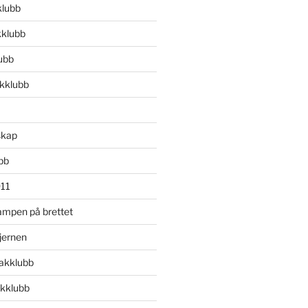
klubb
kklubb
lubb
kklubb
skap
bb
911
ampen på brettet
jernen
akklubb
kklubb