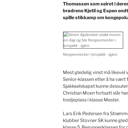
Thomassen som seiret i deres 
brødrene Kjetil og Espen endt
spille stikkamp om kongepok
Norgesmester i lynsjakk - igjen.
Mest gledelig vinst må likevel
Senior-klassen etter å ha vært f
Sjakkselskapet kunne dessuten 
Christian Moen fortsatt slår ha
tredjeplass i klasse Mester.
Lars Erik Pedersen fra Strømme
klubber Stovner SK kunne glede
klasse 5. Begynnerklassen for d