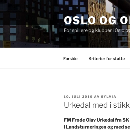
Gå
til
OSLO OG 
innhold
For spillere og klubber i Oslo 
Forside
Kriterier for støtte
PUBLISERT
10. JULI 2010
AV
SYLVIA
Urkedal med i stikk
FM Frode Olav Urkedal fra SK 
i Landsturneringen og med se