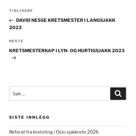
Innleggsnavigasjon
Forrige
TIDLIGERE
innlegg
DAVID NESSE KRETSMESTER I LANGSJAKK
2023
Neste
NESTE
innlegg
KRETSMESTERKAP I LYN- OG HURTIGSJAKK 2023
Søk
Søk
etter:
SISTE INNLEGG
Referat fra kretsting i Oslo sjakkrets 2026