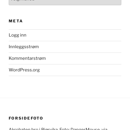
META
Logg inn
Innleggsstrøm
Kommentarstrøm
WordPress.org
FORSIDEFOTO
Akrobaten bro i Bjørvika. Foto: DangerMouse, via