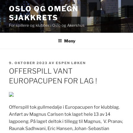
Gå
OSLO OG OMEGN
til
SJAKKRETS
innhold
For spillere og klubber i Oslo og Akershus
Meny
PUBLISERT
9. OKTOBER 2023
AV
ESPEN LØKEN
OFFERSPILL VANT
EUROPACUPEN FOR LAG !
Offerspill tok gullmedalje i Europacupen for klubblag.
Anført av Magnus Carlsen tok laget hele 13 av 14
lagpoeng. På laget deltok i tillegg til Magnus, V. Pranav,
Raunak Sadhwani, Eric Hansen, Johan-Sebastian