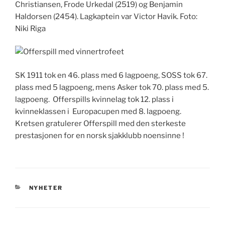
Christiansen, Frode Urkedal (2519) og Benjamin
Haldorsen (2454). Lagkaptein var Victor Havik. Foto:
Niki Riga
SK 1911 tok en 46. plass med 6 lagpoeng, SOSS tok 67.
plass med 5 lagpoeng, mens Asker tok 70. plass med 5.
lagpoeng. Offerspills kvinnelag tok 12. plass i
kvinneklassen i Europacupen med 8. lagpoeng.
Kretsen gratulerer Offerspill med den sterkeste
prestasjonen for en norsk sjakklubb noensinne !
KATEGORIER
NYHETER