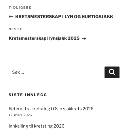
Innleggsnavigasjon
Forrige
TIDLIGERE
innlegg
KRETSMESTERSKAP I LYN OG HURTIGSJAKK
Neste
NESTE
innlegg
Kretsmesterskap i lynsjakk 2025
Søk
Søk
etter:
SISTE INNLEGG
Referat fra kretsting i Oslo sjakkrets 2026
12. mars 2026
Innkalling til kretsting 2026