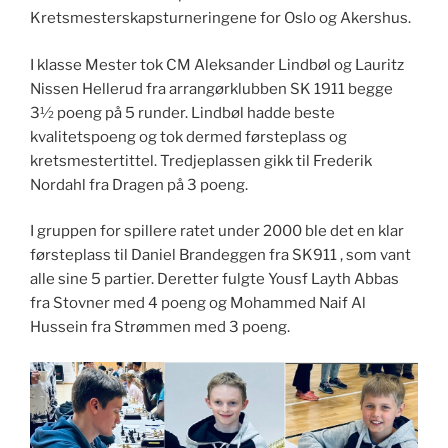
Kretsmesterskapsturneringene for Oslo og Akershus.
I klasse Mester tok CM Aleksander Lindbøl og Lauritz
Nissen Hellerud fra arrangørklubben SK 1911 begge
3½ poeng på 5 runder. Lindbøl hadde beste
kvalitetspoeng og tok dermed førsteplass og
kretsmestertittel. Tredjeplassen gikk til Frederik
Nordahl fra Dragen på 3 poeng.
I gruppen for spillere ratet under 2000 ble det en klar
førsteplass til Daniel Brandeggen fra SK911 , som vant
alle sine 5 partier. Deretter fulgte Yousf Layth Abbas
fra Stovner med 4 poeng og Mohammed Naif Al
Hussein fra Strømmen med 3 poeng.