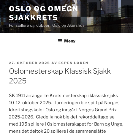
Gå
OSLO OG OMEGN
til
SJAKKRETS
innhold
For spillere og klubber i Oslo og Akershus
Meny
PUBLISERT
27. OKTOBER 2025
AV
ESPEN LØKEN
Oslomesterskap Klassisk Sjakk
2025
SK 1911 arrangerte Kretsmesterskap i klassisk sjakk
10-12. oktober 2025. Turneringen ble spilt på Norges
Idrettshøgskole i Oslo og inngår i Norges Grand Prix
2025-2026. Gledelig nok ble det rekorddeltagelse
med 195 spillere i Oslomesterskapet for Barn og Unge,
mens det deltok 20 spillere i de sammenslåtte