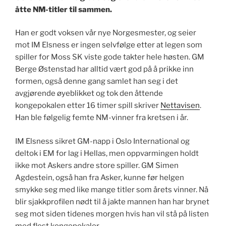
åtte NM-titler til sammen.
Han er godt voksen vår nye Norgesmester, og seier
mot IM Elsness er ingen selvfølge etter at legen som
spiller for Moss SK viste gode takter hele høsten. GM
Berge Østenstad har alltid vært god på å prikke inn
formen, også denne gang samlet han seg i det
avgjørende øyeblikket og tok den åttende
kongepokalen etter 16 timer spill skriver
Nettavisen
.
Han ble følgelig femte NM-vinner fra kretsen i år.
IM Elsness sikret GM-napp i Oslo International og
deltok i EM for lag i Hellas, men oppvarmingen holdt
ikke mot Askers andre store spiller. GM Simen
Agdestein, også han fra Asker, kunne før helgen
smykke seg med like mange titler som årets vinner. Nå
blir sjakkprofilen nødt til å jakte mannen han har brynet
seg mot siden tidenes morgen hvis han vil stå på listen
med flest kongepokaler.