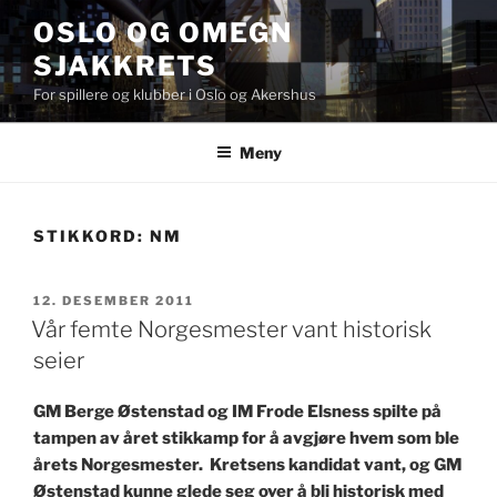
Gå
OSLO OG OMEGN
til
SJAKKRETS
innhold
For spillere og klubber i Oslo og Akershus
Meny
STIKKORD:
NM
PUBLISERT
12. DESEMBER 2011
Vår femte Norgesmester vant historisk
seier
GM Berge Østenstad og IM Frode Elsness spilte på
tampen av året stikkamp for å avgjøre hvem som ble
årets Norgesmester. Kretsens kandidat vant, og GM
Østenstad kunne glede seg over å bli historisk med