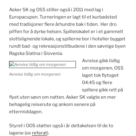
Asker SK og OSS stiller også i 2011 med lag i
Europacupen. Turneringen er lagt til et kurbadsted
med tradisjoner flere århundre bak i tiden. Her dro
piffen for å dyrke helsen. Spillelokalet er i et gammelt
slottslignende lokale, og spillerne bor i hoteller bygget
rundt bad- og rekreasjonstilbudene i den søvnige byen
Ragska Slatina i Slovenia.
Avreise gikk tidlig
om morgenen, OSS
Avreise tidlig om morgenen
laget tok flytoget
04:45 og flere
spillere gikk rett på
flyet uten søvn om natten. Asker SK valgte en mer
behagelig reiserute og ankom senere på
ettermiddagen.
Styret i OOS støtter også i år deltakelsen til de to
lagene (se
referat
).