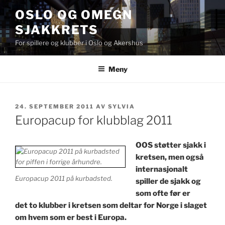
Gå
OSLO OG OMEGN
til
SJAKKRETS
innhold
For spillere og klubber i Oslo og Akershus
Meny
PUBLISERT
24. SEPTEMBER 2011
AV
SYLVIA
Europacup for klubblag 2011
OOS støtter sjakk i
kretsen, men også
internasjonalt
Europacup 2011 på kurbadsted.
spiller de sjakk og
som ofte før er
det to klubber i kretsen som deltar for Norge i slaget
om hvem som er best i Europa.