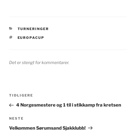
KATEGORIER
TURNERINGER
STIKKORD
EUROPACUP
Det er stengt for kommentarer.
Innleggsnavigasjon
Forrige
TIDLIGERE
innlegg
4 Norgesmestere og 1 til i stikkamp fra kretsen
Neste
NESTE
innlegg
Velkommen Sørumsand Sjakklubb!