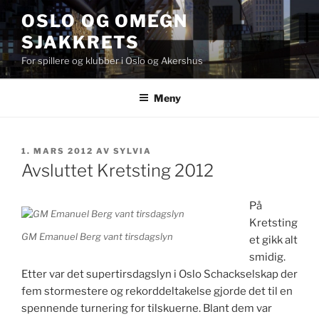
Gå
OSLO OG OMEGN
til
SJAKKRETS
innhold
For spillere og klubber i Oslo og Akershus
Meny
PUBLISERT
1. MARS 2012
AV
SYLVIA
Avsluttet Kretsting 2012
På
Kretsting
GM Emanuel Berg vant tirsdagslyn
et gikk alt
smidig.
Etter var det supertirsdagslyn i Oslo Schackselskap der
fem stormestere og rekorddeltakelse gjorde det til en
spennende turnering for tilskuerne. Blant dem var