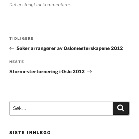
Det er stengt for kommentarer.
Innleggsnavigasjon
Forrige
TIDLIGERE
innlegg
Søker arrangører av Oslomesterskapene 2012
Neste
NESTE
innlegg
Stormesterturnering i Oslo 2012
Søk
Søk
etter:
SISTE INNLEGG