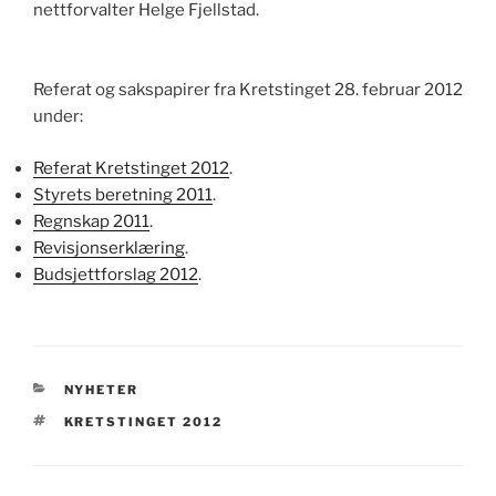
nettforvalter Helge Fjellstad.
Referat og sakspapirer fra Kretstinget 28. februar 2012
under:
Referat Kretstinget 2012
.
Styrets beretning 2011
.
Regnskap 2011
.
Revisjonserklæring
.
Budsjettforslag 2012
.
KATEGORIER
NYHETER
STIKKORD
KRETSTINGET 2012