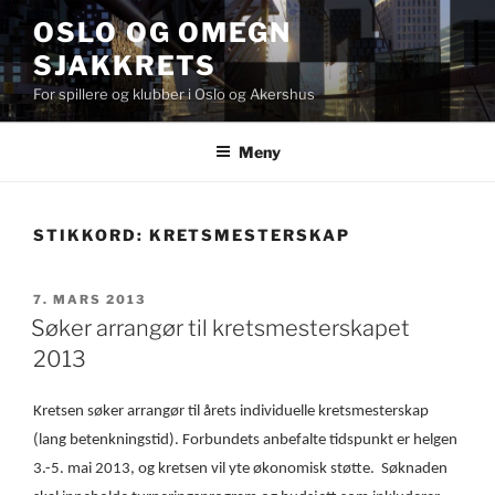
Gå
OSLO OG OMEGN
til
SJAKKRETS
innhold
For spillere og klubber i Oslo og Akershus
Meny
STIKKORD:
KRETSMESTERSKAP
PUBLISERT
7. MARS 2013
Søker arrangør til kretsmesterskapet
2013
Kretsen
søker arrangør til årets individuelle kretsmesterskap
(lang betenkningstid). Forbundets anbefalte tidspunkt er helgen
3.-5. mai 2013, og kretsen vil yte økonomisk støtte.
Søknaden