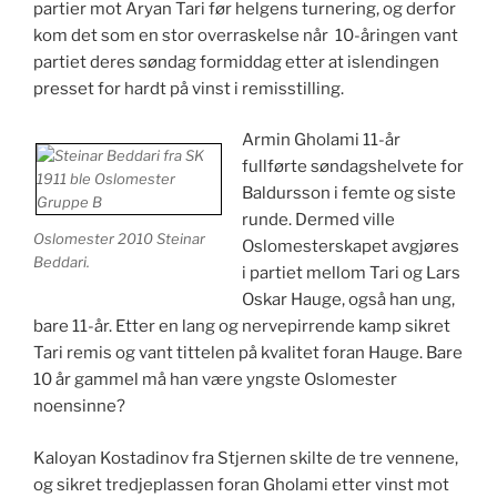
partier mot Aryan Tari før helgens turnering, og derfor
kom det som en stor overraskelse når 10-åringen vant
partiet deres søndag formiddag etter at islendingen
presset for hardt på vinst i remisstilling.
Armin Gholami 11-år
fullførte søndagshelvete for
Baldursson i femte og siste
runde. Dermed ville
Oslomester 2010 Steinar
Oslomesterskapet avgjøres
Beddari.
i partiet mellom Tari og Lars
Oskar Hauge, også han ung,
bare 11-år. Etter en lang og nervepirrende kamp sikret
Tari remis og vant tittelen på kvalitet foran Hauge. Bare
10 år gammel må han være yngste Oslomester
noensinne?
Kaloyan Kostadinov fra Stjernen skilte de tre vennene,
og sikret tredjeplassen foran Gholami etter vinst mot