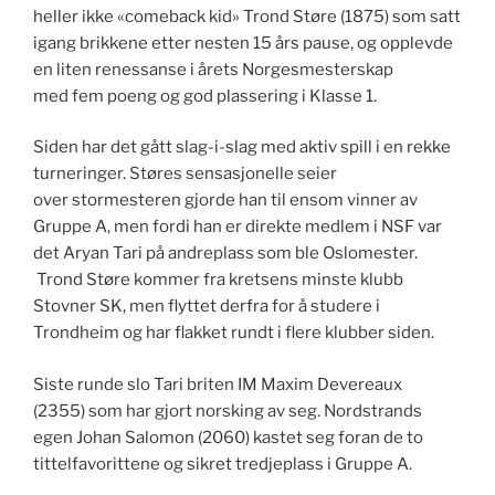
heller ikke «comeback kid» Trond Støre (1875) som satt
igang brikkene etter nesten 15 års pause, og opplevde
en liten renessanse i årets Norgesmesterskap
med fem poeng og god plassering i Klasse 1.
Siden har det gått slag-i-slag med aktiv spill i en rekke
turneringer. Støres sensasjonelle seier
over stormesteren gjorde han til ensom vinner av
Gruppe A, men fordi han er direkte medlem i NSF var
det Aryan Tari på andreplass som ble Oslomester.
Trond Støre kommer fra kretsens minste klubb
Stovner SK, men flyttet derfra for å studere i
Trondheim og har flakket rundt i flere klubber siden.
Siste runde slo Tari briten IM Maxim Devereaux
(2355) som har gjort norsking av seg. Nordstrands
egen Johan Salomon (2060) kastet seg foran de to
tittelfavorittene og sikret tredjeplass i Gruppe A.