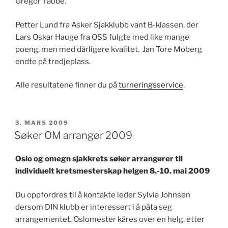
Gregor Taube.
Petter Lund fra Asker Sjakklubb vant B-klassen, der
Lars Oskar Hauge fra OSS fulgte med like mange
poeng, men med dårligere kvalitet. Jan Tore Moberg
endte på tredjeplass.
Alle resultatene finner du på
turneringsservice
.
PUBLISERT
3. MARS 2009
Søker OM arrangør 2009
Oslo og omegn sjakkrets søker arrangører til
individuelt kretsmesterskap helgen 8.-10. mai 2009
Du oppfordres til å kontakte leder Sylvia Johnsen
dersom DIN klubb er interessert i å påta seg
arrangementet. Oslomester kåres over en helg, etter