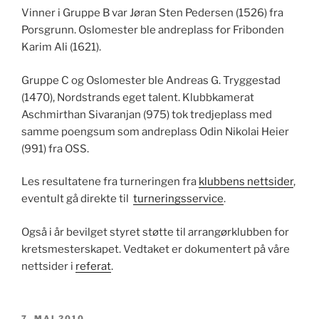
Vinner i Gruppe B var Jøran Sten Pedersen (1526) fra
Porsgrunn. Oslomester ble andreplass for Fribonden
Karim Ali (1621).
Gruppe C og Oslomester ble Andreas G. Tryggestad
(1470), Nordstrands eget talent. Klubbkamerat
Aschmirthan Sivaranjan (975) tok tredjeplass med
samme poengsum som andreplass Odin Nikolai Heier
(991) fra OSS.
Les resultatene fra turneringen fra
klubbens nettsider
,
eventult gå direkte til
turneringsservice
.
Også i år bevilget styret støtte til arrangørklubben for
kretsmesterskapet. Vedtaket er dokumentert på våre
nettsider i
referat
.
PUBLISERT
7. MAI 2010