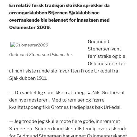
En relativ fersk tradisjon slo ikke sprekker da
arrangørklubben Stjernen Sjakklubb noe
overraskende ble belønnet for innsatsen med
Oslomester 2009.
Gudmund
Stenersen vant
Gudmund Stenersen Oslomester.
fem strake og ble
Oslomester etter
at han i siste runde slo favoritten Frode Urkedal fra
Sjakklubben 1911.
— Du var heldig som ikke traff meg, sa Nils Grotnes til
den nye mesteren. Med to remiser og færre
kvalitetspoeng fikk Grotnes tredjeplass bak Urkedal.
— Jeg trodde jeg skulle møte flere gode, innrømmet
Stenersen. Seieren kom ikke fullstendig overraskende
for Gudmund Stenersen har vunnet Oslomesterskapet