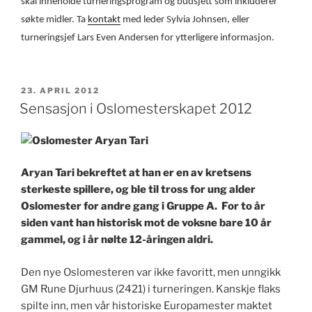
skal inneholde turneringsprogram og budsjett som inkluderer
søkte midler.
Ta
kontakt
med leder Sylvia Johnsen, eller
turneringsjef Lars Even Andersen for ytterligere informasjon.
PUBLISERT
23. APRIL 2012
Sensasjon i Oslomesterskapet 2012
Aryan Tari bekreftet at han er en av kretsens
sterkeste spillere, og ble til tross for ung alder
Oslomester for andre gang i Gruppe A. For to år
siden vant han historisk mot de voksne bare 10 år
gammel, og i år nølte 12-åringen aldri.
Den nye Oslomesteren var ikke favoritt, men unngikk
GM Rune Djurhuus (2421) i turneringen. Kanskje flaks
spilte inn, men vår historiske Europamester maktet